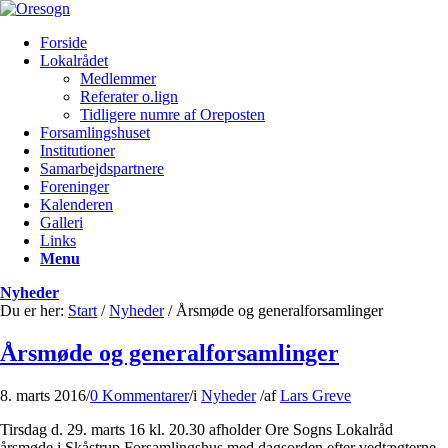
Forside
Lokalrådet
Medlemmer
Referater o.lign
Tidligere numre af Oreposten
Forsamlingshuset
Institutioner
Samarbejdspartnere
Foreninger
Kalenderen
Galleri
Links
Menu
Nyheder
Du er her:
Start
/
Nyheder
/
Årsmøde og generalforsamlinger
Årsmøde og generalforsamlinger
8. marts 2016
/
0 Kommentarer
/
i
Nyheder
/
af
Lars Greve
Tirsdag d. 29. marts 16 kl. 20.30 afholder Ore Sogns Lokalråd
årsmøde i Skåstrup Forsamlingshus med dagsorden efter vedtægterne.