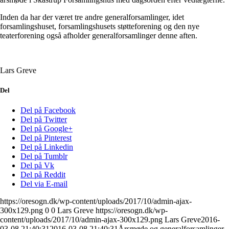
Inden da har der været tre andre generalforsamlinger, idet
forsamlingshuset, forsamlingshusets støtteforening og den nye
teaterforening også afholder generalforsamlinger denne aften.
Lars Greve
Del
Del på Facebook
Del på Twitter
Del på Google+
Del på Pinterest
Del på Linkedin
Del på Tumblr
Del på Vk
Del på Reddit
Del via E-mail
https://oresogn.dk/wp-content/uploads/2017/10/admin-ajax-
300x129.png
0
0
Lars Greve
https://oresogn.dk/wp-
content/uploads/2017/10/admin-ajax-300x129.png
Lars Greve
2016-
03-08 21:40:31
2016-03-08 21:40:31
Årsmøde og generalforsamlinger