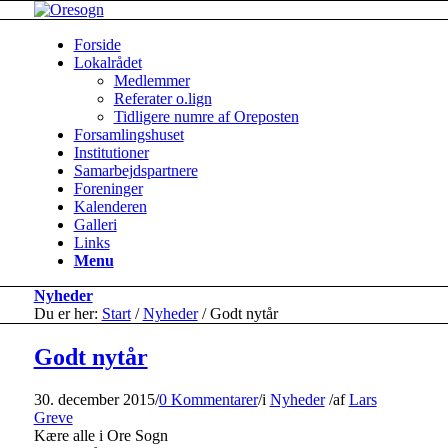
Forside
Lokalrådet
Medlemmer
Referater o.lign
Tidligere numre af Oreposten
Forsamlingshuset
Institutioner
Samarbejdspartnere
Foreninger
Kalenderen
Galleri
Links
Menu
Nyheder
Du er her:
Start
/
Nyheder
/
Godt nytår
Godt nytår
30. december 2015
/
0 Kommentarer
/
i
Nyheder
/
af
Lars
Greve
Kære alle i Ore Sogn