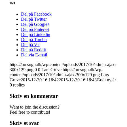
Del
Del på Facebook
Del på Twitter
Del på Google+
Del på Pinterest
Del på Linkedin
Del på Tumblr
Del på Vk
Del på Reddit
Del via E-mail
https://oresogn.dk/wp-content/uploads/2017/10/admin-ajax-
300x129.png
0
0
Lars Greve
https://oresogn.dk/wp-
content/uploads/2017/10/admin-ajax-300x129.png
Lars
Greve
2015-12-30 16:16:42
2015-12-30 16:16:43
Godt nytår
0
replies
Skriv en kommentar
Want to join the discussion?
Feel free to contribute!
Skriv et svar