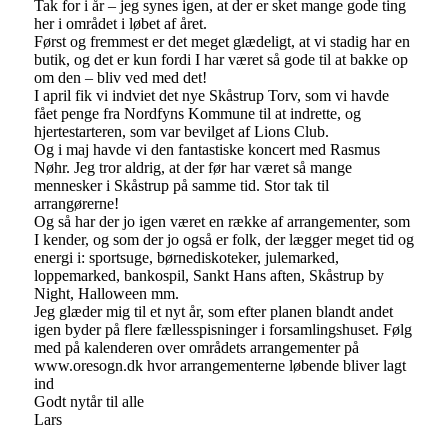
Tak for i år – jeg synes igen, at der er sket mange gode ting
her i området i løbet af året.
Først og fremmest er det meget glædeligt, at vi stadig har en
butik, og det er kun fordi I har været så gode til at bakke op
om den – bliv ved med det!
I april fik vi indviet det nye Skåstrup Torv, som vi havde
fået penge fra Nordfyns Kommune til at indrette, og
hjertestarteren, som var bevilget af Lions Club.
Og i maj havde vi den fantastiske koncert med Rasmus
Nøhr. Jeg tror aldrig, at der før har været så mange
mennesker i Skåstrup på samme tid. Stor tak til
arrangørerne!
Og så har der jo igen været en række af arrangementer, som
I kender, og som der jo også er folk, der lægger meget tid og
energi i: sportsuge, børnediskoteker, julemarked,
loppemarked, bankospil, Sankt Hans aften, Skåstrup by
Night, Halloween mm.
Jeg glæder mig til et nyt år, som efter planen blandt andet
igen byder på flere fællesspisninger i forsamlingshuset. Følg
med på kalenderen over områdets arrangementer på
www.oresogn.dk hvor arrangementerne løbende bliver lagt
ind
Godt nytår til alle
Lars