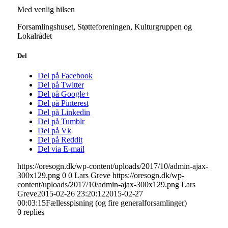
Med venlig hilsen
Forsamlingshuset, Støtteforeningen, Kulturgruppen og
Lokalrådet
Del
Del på Facebook
Del på Twitter
Del på Google+
Del på Pinterest
Del på Linkedin
Del på Tumblr
Del på Vk
Del på Reddit
Del via E-mail
https://oresogn.dk/wp-content/uploads/2017/10/admin-ajax-
300x129.png
0
0
Lars Greve
https://oresogn.dk/wp-
content/uploads/2017/10/admin-ajax-300x129.png
Lars
Greve
2015-02-26 23:20:12
2015-02-27
00:03:15
Fællesspisning (og fire generalforsamlinger)
0
replies