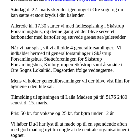
Søndag d. 22. marts sker der igen noget i Ore sogn og du
kan sætte et stort kryds i din kalender.
Allerede kl. 17.30 starter vi med fællesspisning i Skåstrup
Forsamlingshus, og denne gang vil der blive serveret
karbonader med kartofler og stuvede grønærter/gulerødder
Når vi har spist, vil vi afholde 4 generalforsamlinger. Vi
indkalder hermed til generalforsamlinger i Skåstrup
Forsamlingshus, Støtteforeningen for Skåstrup
Forsamlingshus, Kulturgruppen Skåstrup samt årsmøde i
Ore Sogns Lokalråd. Dagsorden ifølge vedtægterne.
Mens vi holder generalforsamlinger vil der blive vist film for
børnene i den lille sal.
Tilmelding til spisningen til Laila Madsen på tlf. 5176 2480
senest d. 15. marts.
Pris: 50 kr. for voksne og 25 kr. for børn under 12 år
Vi håber Du/I har lyst til at møde op til en spændende aften
med god mad og nyt fra nogle af de centrale organisationer i
sognet.