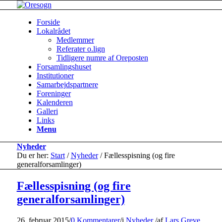
Forside
Lokalrådet
Medlemmer
Referater o.lign
Tidligere numre af Oreposten
Forsamlingshuset
Institutioner
Samarbejdspartnere
Foreninger
Kalenderen
Galleri
Links
Menu
Nyheder
Du er her:
Start
/
Nyheder
/
Fællesspisning (og fire
generalforsamlinger)
Fællesspisning (og fire
generalforsamlinger)
26. februar 2015
/
0 Kommentarer
/
i
Nyheder
/
af
Lars Greve