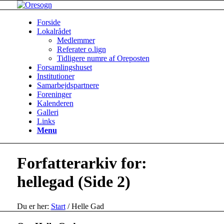
Forside
Lokalrådet
Medlemmer
Referater o.lign
Tidligere numre af Oreposten
Forsamlingshuset
Institutioner
Samarbejdspartnere
Foreninger
Kalenderen
Galleri
Links
Menu
Forfatterarkiv for:
hellegad (Side 2)
Du er her:
Start
/
Helle Gad