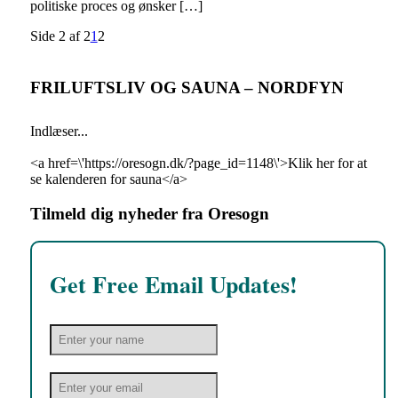
politiske proces og ønsker […]
Side 2 af 2
1
2
FRILUFTSLIV OG SAUNA – NORDFYN
Indlæser...
<a href=\'https://oresogn.dk/?page_id=1148\'>Klik her for at
se kalenderen for sauna</a>
Tilmeld dig nyheder fra Oresogn
Get Free Email Updates!