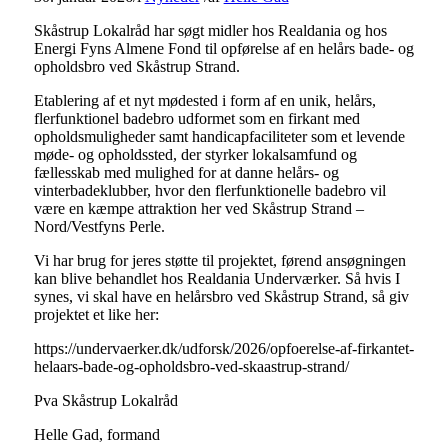
Skåstrup Lokalråd har søgt midler hos Realdania og hos
Energi Fyns Almene Fond til opførelse af en helårs bade- og
opholdsbro ved Skåstrup Strand.
Etablering af et nyt mødested i form af en unik, helårs,
flerfunktionel badebro udformet som en firkant med
opholdsmuligheder samt handicapfaciliteter som et levende
møde- og opholdssted, der styrker lokalsamfund og
fællesskab med mulighed for at danne helårs- og
vinterbadeklubber, hvor den flerfunktionelle badebro vil
være en kæmpe attraktion her ved Skåstrup Strand –
Nord/Vestfyns Perle.
Vi har brug for jeres støtte til projektet, førend ansøgningen
kan blive behandlet hos Realdania Underværker. Så hvis I
synes, vi skal have en helårsbro ved Skåstrup Strand, så giv
projektet et like her:
https://undervaerker.dk/udforsk/2026/opfoerelse-af-firkantet-
helaars-bade-og-opholdsbro-ved-skaastrup-strand/
Pva Skåstrup Lokalråd
Helle Gad, formand