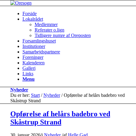
Forside
Lokalrådet
Medlemmer
Referater o.lign
Tidligere numre af Oreposten
Forsamlingshuset
Institutioner
Samarbejdspartnere
Foreninger
Kalenderen
Galleri
Links
Menu
Nyheder
Du er her:
Start
/
Nyheder
/
Opførelse af helårs badebro ved
Skåstrup Strand
Opførelse af helårs badebro ved
Skåstrup Strand
30. januar 2026
/
i
Nyheder
/
af
Helle Gad