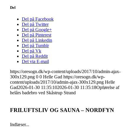
Del
Del på Facebook
Del på Twitter
Del på Google+
Del på Pinterest
Del på Linkedin
Del på Tumblr
Del på Vk
Del på Reddit
Del via E-mail
https://oresogn.dk/wp-content/uploads/2017/10/admin-ajax-
300x129.png
0
0
Helle Gad
https://oresogn.dk/wp-
content/uploads/2017/10/admin-ajax-300x129.png
Helle
Gad
2026-01-30 11:35:10
2026-01-30 11:35:18
Opførelse af
helårs badebro ved Skåstrup Strand
FRILUFTSLIV OG SAUNA – NORDFYN
Indlæser...